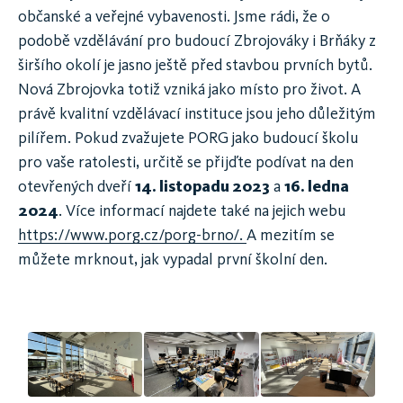
občanské a veřejné vybavenosti. Jsme rádi, že o
podobě vzdělávání pro budoucí Zbrojováky i Brňáky z
širšího okolí je jasno ještě před stavbou prvních bytů.
Nová Zbrojovka totiž vzniká jako místo pro život. A
právě kvalitní vzdělávací instituce jsou jeho důležitým
pilířem. Pokud zvažujete PORG jako budoucí školu
pro vaše ratolesti, určitě se přijďte podívat na den
otevřených dveří
14. listopadu 2023
a
16. ledna
2024
. Více informací najdete také na jejich webu
https://www.porg.cz/porg-brno/.
A mezitím se
můžete mrknout, jak vypadal první školní den.