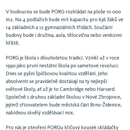
V budoucnu se bude PORG rozkládat na ploše 10 000
m2. Na 4 podlažích bude mít kapacitu pro 636 žáků ve
14 základních a 12 gymnaziálních třídách. Součástí
budovy bude i družina, aula, tělocvična nebo venkovní
hřiště.
PORG je škola s dlouholetou tradicí. Vznikl už v roce
1990 jako první nestátní škola po sametové revoluci.
Dnes se pyšní špičkovou kvalitou vzdělání. Jeho
absolventi se pravidelně dostávají na ty nejlepší
světové školy, ať už je to Cambridge nebo Harvard.
Společně s druhou základní školou v Nové Zbrojovce,
jejímž zřizovatelem bude městská část Brno-Židenice,
nabídnou skvělý vzdělávací mix.
Pro nás je otevření PORGu klíčový kousek skládačky