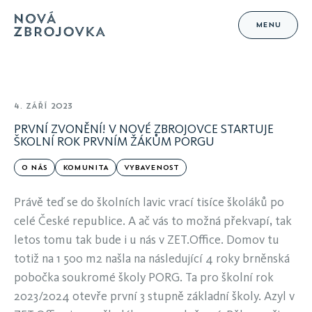
MENU
4. ZÁŘÍ 2023
PRVNÍ ZVONĚNÍ! V NOVÉ ZBROJOVCE STARTUJE
ŠKOLNÍ ROK PRVNÍM ŽÁKŮM PORGU
O NÁS
KOMUNITA
VYBAVENOST
Právě teď se do školních lavic vrací tisíce školáků po
celé České republice. A ač vás to možná překvapí, tak
letos tomu tak bude i u nás v ZET.Office. Domov tu
totiž na 1 500 m2 našla na následující 4 roky brněnská
pobočka soukromé školy PORG. Ta pro školní rok
2023/2024 otevře první 3 stupně základní školy. Azyl v