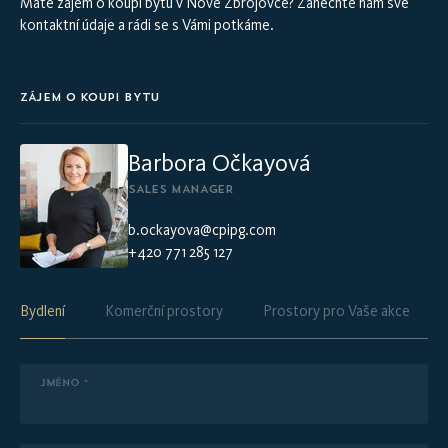
Máte zájem o koupi bytu v Nové Zbrojovce? Zanechte nám své
kontaktní údaje a rádi se s Vámi potkáme.
ZÁJEM O KOUPI BYTU
Barbora Očkayová
SALES MANAGER
b.ockayova@cpipg.com
+420 771 285 127
Bydlení
Komerční prostory
Prostory pro Vaše akce
JMÉNO *