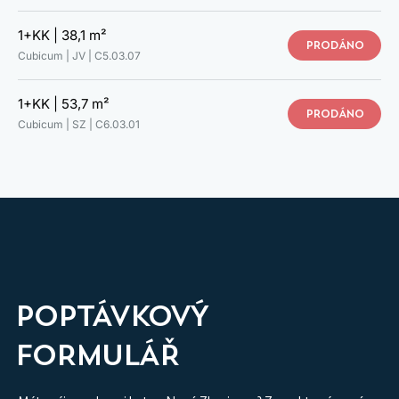
C5.03.07
1+KK |
38,1 m²
C6.03.01
PRODÁNO
Cubicum | JV |
C5.03.07
C6.03.02
C6.03.03
C6.03.04
1+KK |
53,7 m²
PRODÁNO
C6.03.05
PROHLÉDNĚTE SI SVŮJ NOVÝ
Cubicum | SZ |
C6.03.01
C6.03.06
DOMOV
C2.03.10
VIRTUÁLNÍ PROHLÍDKA INTERIÉRU
POPTÁVKOVÝ
FORMULÁŘ