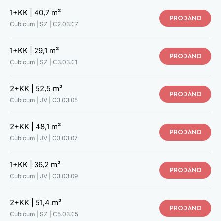
C2.03.09
1+KK |
40,7 m²
C3.03.01
PRODÁNO
Cubicum | SZ |
C2.03.07
C3.03.02
C3.03.03
C3.03.04
1+KK |
29,1 m²
PRODÁNO
C3.03.05
Cubicum | SZ |
C3.03.01
C3.03.06
C3.03.07
2+KK |
52,5 m²
C3.03.08
PRODÁNO
Cubicum | JV |
C3.03.05
C3.03.09
C4.03.01
C4.03.02
2+KK |
48,1 m²
PRODÁNO
C4.03.03
Cubicum | JV |
C3.03.07
C4.03.05
C4.03.06
1+KK |
36,2 m²
C5.03.01
PRODÁNO
Cubicum | JV |
C3.03.09
C5.03.02
C5.03.03
C5.03.04
2+KK |
51,4 m²
PRODÁNO
C5.03.05
Cubicum | SZ |
C5.03.05
C5.03.06