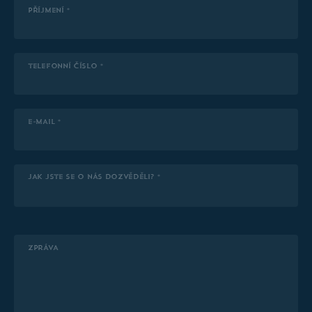
PŘÍJMENÍ *
TELEFONNÍ ČÍSLO *
E-MAIL *
JAK JSTE SE O NÁS DOZVĚDĚLI? *
ZPRÁVA