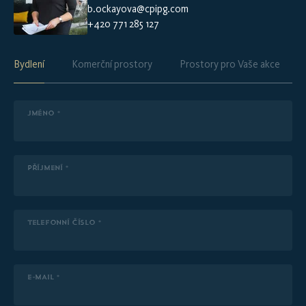
b.ockayova@cpipg.com
+420 771 285 127
Bydlení
Komerční prostory
Prostory pro Vaše akce
JMÉNO *
PŘÍJMENÍ *
TELEFONNÍ ČÍSLO *
E-MAIL *