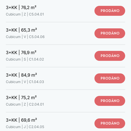
C3.04.03
3+KK |
76,2 m²
C3.04.04
PRODÁNO
Cubicum | Z |
C5.04.01
C4.04.01
C4.04.02
C4.04.03
3+KK |
65,3 m²
PRODÁNO
C4.04.04
Cubicum | V |
C5.04.06
C4.04.05
C4.04.06
3+KK |
76,9 m²
C4.04.07
PRODÁNO
Cubicum | S |
C1.04.02
C4.04.08
C5.04.01
C5.04.02
3+KK |
84,9 m²
PRODÁNO
C5.04.03
Cubicum | V |
C1.04.03
C5.04.04
C5.04.05
3+KK |
75,2 m²
C5.04.06
PRODÁNO
Cubicum | Z |
C2.04.01
C5.04.07
C5.04.08
C5.04.09
3+KK |
69,6 m²
PRODÁNO
C5.04.10
Cubicum | J |
C2.04.05