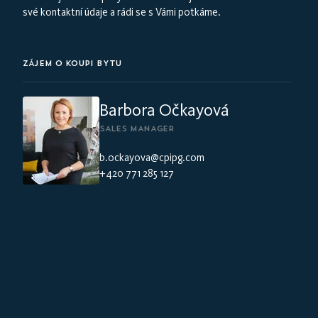
své kontaktní údaje a rádi se s Vámi potkáme.
ZÁJEM O KOUPI BYTU
Barbora Očkayová
SALES MANAGER
b.ockayova@cpipg.com
+420 771 285 127