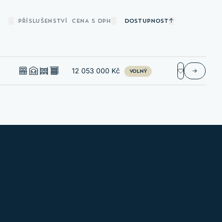
PŘÍSLUŠENSTVÍ
CENA S DPH
DOSTUPNOST
 SVŮJ
12 053 000 Kč
VOLNÝ
V