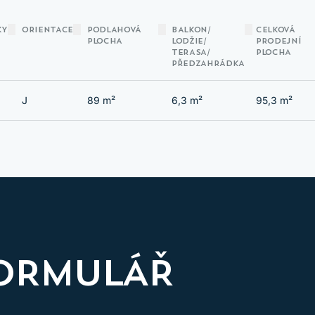
KY
ORIENTACE
PODLAHOVÁ
BALKON/‌
CELKOVÁ
PLOCHA
LODŽIE/‌
PRODEJNÍ
TERASA/‌
PLOCHA
PŘEDZAHRÁDKA
LÉDNĚTE SI
J
89 m²
6,3 m²
95,3 m²
NOVÝ DOMO
ORMULÁŘ
VIRTUÁLNÍ PROHLÍDKA INTERIÉRU