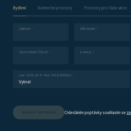
Bydlení
Komerční prostory
Prostory pro Vaše akce
JMÉNO *
PŘÍJMENÍ *
TELEFONNÍ ČÍSLO *
E-MAIL *
JAK JSTE SE O NÁS DOZVĚDĚLI? *
Vybrat
Odesláním poptávky souhlasím se
zp
ODESLAT POPTÁVKU