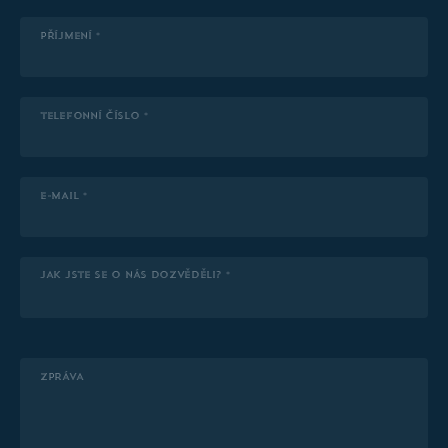
PŘÍJMENÍ *
TELEFONNÍ ČÍSLO *
E-MAIL *
JAK JSTE SE O NÁS DOZVĚDĚLI? *
ZPRÁVA