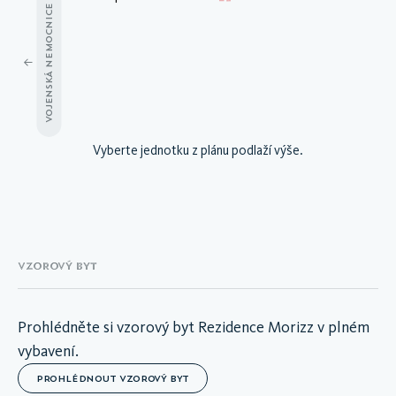
VOJENSKÁ NEMOCNICE
A.03.01
Vyberte jednotku z plánu podlaží výše.
A.03.02
A.03.03
A.03.04
A.03.05
A.03.06
A.03.07
VZOROVÝ BYT
A.03.08
A.03.09
A.03.10
Prohlédněte si vzorový byt Rezidence Morizz v plném
A.03.11
vybavení.
A.03.12
PROHLÉDNOUT VZOROVÝ BYT
A.03.13