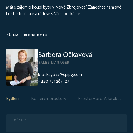
Máte zájem o koupi bytu v Nové Zbrojovce? Zanechte nám své
kontaktní údaje a rádi se s Vámi potkáme.
ZÁJEM O KOUPI BYTU
Barbora Očkayová
SALES MANAGER
b.ockayova@cpipg.com
+420 771 285 127
Bydlení
Komerční prostory
Prostory pro Vaše akce
JMÉNO *