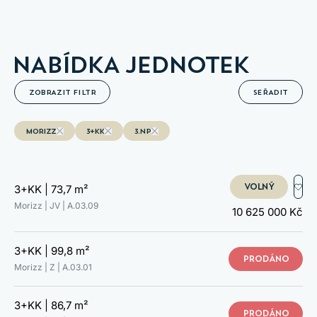
A.03.14
NABÍDKA JEDNOTEK
ZOBRAZIT FILTR
SEŘADIT
MORIZZ
3+KK
3.NP
VOLNÝ
3+KK |
73,7 m²
Morizz | JV |
A.03.09
10 625 000 Kč
3+KK |
99,8 m²
PRODÁNO
Morizz | Z |
A.03.01
3+KK |
86,7 m²
PRODÁNO