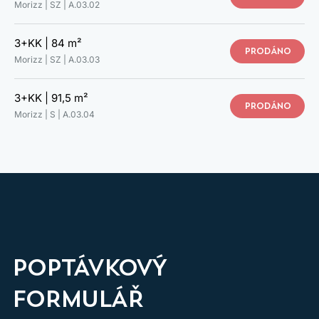
Morizz | SZ |
A.03.02
3+KK |
84 m²
PRODÁNO
Morizz | SZ |
A.03.03
3+KK |
91,5 m²
PROHLÉDNĚTE SI SVŮJ NOVÝ
PRODÁNO
Morizz | S |
A.03.04
DOMOV
VIRTUÁLNÍ PROHLÍDKA INTERIÉRU
VZOROVÝ BYT
POPTÁVKOVÝ
FORMULÁŘ