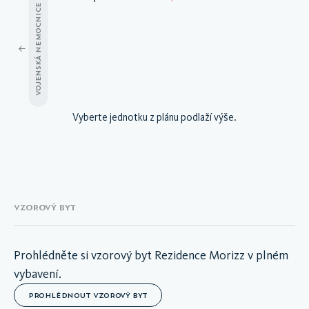
VOJENSKÁ NEMOCNICE
A.06.01
Vyberte jednotku z plánu podlaží výše.
A.06.02
A.06.03
A.06.04
A.06.05
A.06.06
VZOROVÝ BYT
Prohlédněte si vzorový byt Rezidence Morizz v plném
vybavení.
PROHLÉDNOUT VZOROVÝ BYT