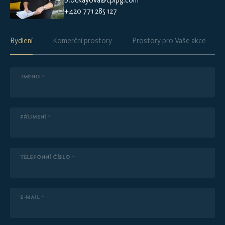
b.ockayova@cpipg.com
+420 771 285 127
Bydlení
Komerční prostory
Prostory pro Vaše akce
JMÉNO *
PŘÍJMENÍ *
TELEFONNÍ ČÍSLO *
E-MAIL *