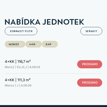
NABÍDKA JEDNOTEK
ZOBRAZIT FILTR
SEŘADIT
MORIZZ
4+KK
6.NP
4+KK |
116,7 m²
PRODÁNO
Morizz | SV,JZ,J |
A.06.04
4+KK |
111,3 m²
PROHLÉDNĚTE SI SVŮJ NOVÝ
PRODÁNO
Morizz | J |
A.06.06
DOMOV