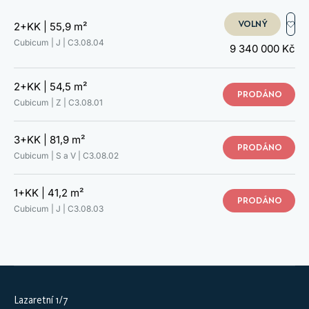
VOLNÝ
2+KK |
55,9 m²
Cubicum | J |
C3.08.04
9 340 000 Kč
2+KK |
54,5 m²
PRODÁNO
Cubicum | Z |
C3.08.01
3+KK |
81,9 m²
PRODÁNO
Cubicum | S a V |
C3.08.02
1+KK |
41,2 m²
PRODÁNO
Cubicum | J |
C3.08.03
Lazaretní 1/7