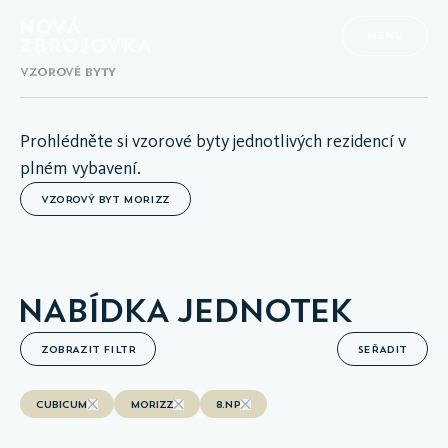
NABÍDKA JEDNOTEK - OSM
Výběr budovy Cubicum
Výběr budovy Morizz
MENU
MORIZZ
VZOROVÉ BYTY
Prohlédněte si vzorové byty jednotlivých rezidencí v
plném vybavení.
VZOROVÝ BYT MORIZZ
NABÍDKA JEDNOTEK
ZOBRAZIT FILTR
SEŘADIT
CUBICUM
MORIZZ
8.NP