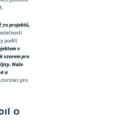
t.
 70 projektů,
společnosti
y podílí
ojektem v
tak vzorem pro
lýzy. Naše
ná a
utorizací pro
DIÍ O