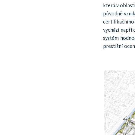
která v oblast
původně vznik
certifikačního 
vychází napřík
systém hodnoc
prestižní ocen