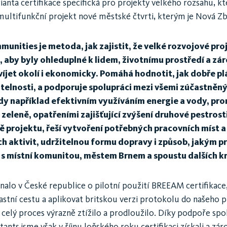
anta certifikace specifická pro projekty velkého rozsahu, kt
multifunkční projekt nové městské čtvrti, kterým je Nová Zb
nities je metoda, jak zajistit, že velké rozvojové pro
, aby byly ohleduplné k lidem, životnímu prostředí a zá
íjet okolí i ekonomicky. Pomáhá hodnotit, jak dobře plá
žitelnosti, a podporuje spolupráci mezi všemi zúčastněn
dy například efektivním využíváním energie a vody, p
eleně, opatřeními zajišťující zvýšení druhové pestrosti
tě projektu, řeší vytvoření potřebných pracovních míst a
 aktivit, udržitelnou formu dopravy i způsob, jakým p
 s místní komunitou, městem Brnem a spoustu dalších kri
nalo v České republice o pilotní použití BREEAM certifikace
lastní cestu a aplikovat britskou verzi protokolu do našeho 
 celý proces výrazně ztížilo a prodloužilo. Díky podpoře spo
nts jsme však v říjnu loňského roku certifikaci získali a zá