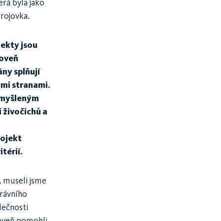
erá byla jako
rojovka.
jekty jsou
roveň
ny splňují
ými stranami.
romyšleným
 živočichů a
rojekt
térií.
, museli jsme
právního
lečnosti
roveň pomohli