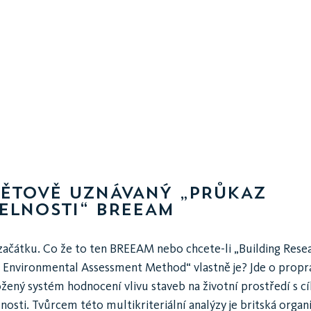
ĚTOVĚ UZNÁVANÝ „PRŮKAZ
ELNOSTI“ BREEAM
začátku. Co že to ten BREEAM nebo chcete-li „Building Rese
 Environmental Assessment Method“ vlastně je? Jde o propr
ený systém hodnocení vlivu staveb na životní prostředí s cí
lnosti. Tvůrcem této multikriteriální analýzy je britská organ