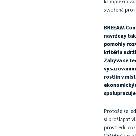
komplexní vari
stvořená pro 
BREEAM Commu
navrženy tak
pomohly rozv
kritéria udr
Zabývá se te
vysazováním z
rostlin v mís
ekonomických
spolupracuje
Protože se jed
si prošlapat v
prostředí, což
CEVRE Consulta