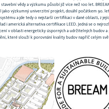
i stavební vědy a výzkumu působí již více než 100 let. BREEA
l jako výzkumný univerzitní projekt, dosáhl počátkem 90. l
systému a jde tedy o nejstarší certifikaci v dané oblasti, z jej
lad i americká alternativa certifikace LEED. Jedná se o nejrozš
ení v oblasti energeticky úsporných a udržitelných budov a
ění, které slouží k porovnání kvality budov napříč celým sv