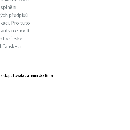
 splnění
lých předpisů
ikaci. Pro tuto
nts rozhodli.
rť v České
občanské a