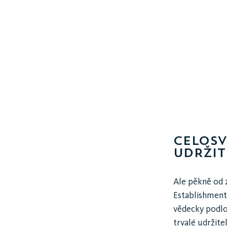
CELOSV
UDRŽIT
Ale pěkně od 
Establishment
vědecky podlož
trvalé udržite