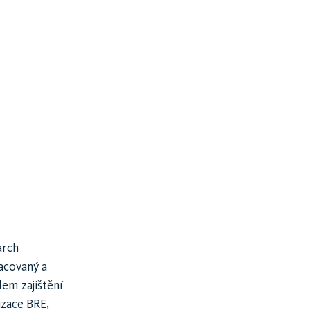
arch
acovaný a
lem zajištění
izace BRE,