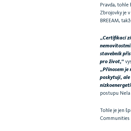
Pravda, tohle
Zbrojovky je v
BREEAM, takže
„
Certifikací 
nemovitostmi.
stavebník při
pro život,“
vy
„Přínosem je 
poskytují, al
nízkoenerget
postupu Nela 
Tohle je jen š
Communities h