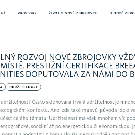
ENÍ
PROSTORY
ŽIVOT V NOVÉ ZBROJOVCE
O NOVÉ ZBRO
LNÝ ROZVOJ NOVÉ ZBROJOVKY VŽD
MÍSTĚ. PRESTIŽNÍ CERTIFIKACE BRE
ITIES DOPUTOVALA ZA NÁMI DO B
BA
UDRŽITELNOST
á udržitelnost? Často skloňovaná trvalá udržitelnost je mnoh
kologickém kontextu. Ano, zde také má svůj původ a jde o v
učást celého tématu. Udržitelnost má však mnohem víc po
demografické, sociální až po energetickou či ekonomickou. J
t popsat a hodnotit? K tomu slouží mezinárodně uznávaná b