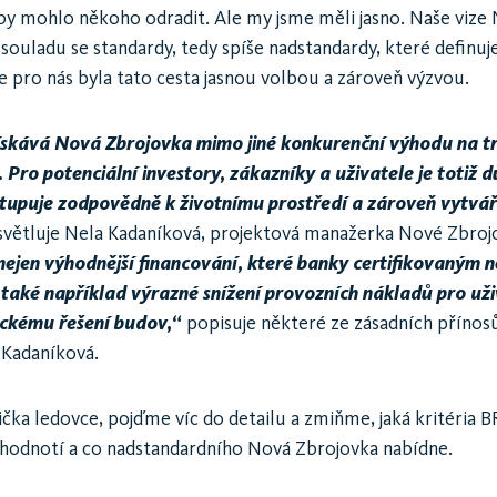
 by mohlo někoho odradit. Ale my jsme měli jasno. Naše vize
 souladu se standardy, tedy spíše nadstandardy, které definuje
 pro nás byla tato cesta jasnou volbou a zároveň výzvou.
získává Nová Zbrojovka mimo jiné
konkurenční výhodu na tr
 Pro potenciální investory, zákazníky a uživatele je totiž 
stupuje zodpovědně k životnímu prostředí a zároveň vytvář
světluje Nela Kadaníková, projektová manažerka Nové Zbroj
nejen výhodnější financování, které banky certifikovaným
e také například výrazné snížení provozních nákladů pro uži
ickému řešení budov,“
popisuje některé ze zásadních přínos
Kadaníková.
pička ledovce, pojďme víc do detailu a zmiňme, jaká kritéria
odnotí a co nadstandardního Nová Zbrojovka nabídne.