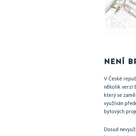
NENÍ B
V České repub
několik verzí
který se zamě
využíván přede
bytových proj
Dosud nevyuži