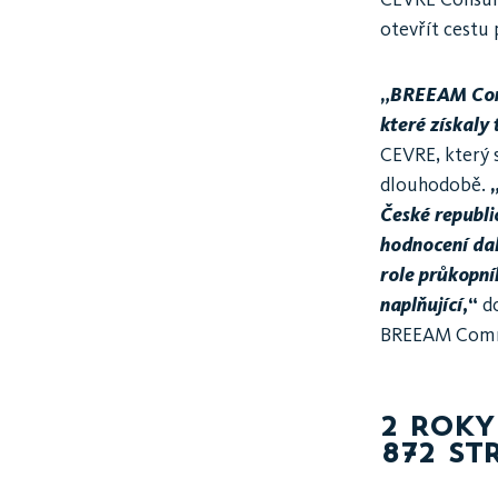
otevřít cestu 
„BREEAM Commu
které získaly 
CEVRE, který 
dlouhodobě.
České republic
hodnocení dal
role průkopní
naplňující,
“
do
BREEAM Comm
2 ROKY
872 ST