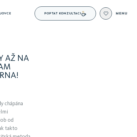
POPTAT KONZULTACI
JOVCE
MENU
Y AŽ NA
EAM
RNA!
dy chápána
elmi
dob od
ak takto
ritská metoda