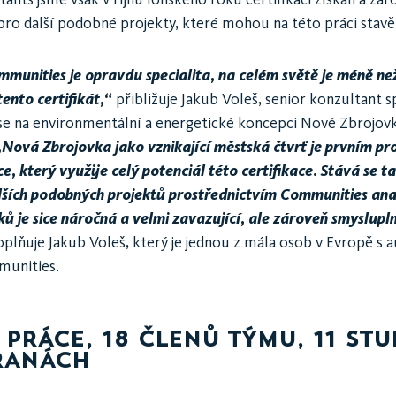
pro další podobné projekty, které mohou na této práci stavě
nities je opravdu specialita, na celém světě je méně než
tento certifikát,“
přibližuje Jakub Voleš, senior konzultant 
se na environmentální a energetické koncepci Nové Zbrojovk
„Nová Zbrojovka jako vznikající městská čtvrť je prvním pr
e, který využije celý potenciál této certifikace. Stává se 
ších podobných projektů prostřednictvím Communities ana
ků je sice náročná a velmi zavazující, ale zároveň smyslupl
plňuje Jakub Voleš, který je jednou z mála osob v Evropě s a
unities.
 PRÁCE, 18 ČLENŮ TÝMU, 11 STU
RANÁCH