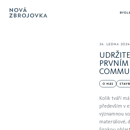
BYDL
24. LEDNA 2024
UDRŽITE
PRVNÍM 
COMMUN
O NÁS
STAV
Kolik tváří m
především v e
významnou so
materiálové, 
širokou oblas