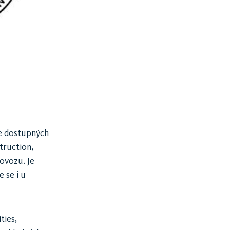
de dostupných
truction,
ovozu. Je
 se i u
ties,