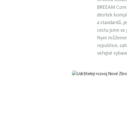
BREEAM Commun
desítek kompl
a standardů, j
cestu jsme se
Nyní můžeme s
republice, zah
veřejné vybav