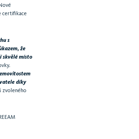
 Nové
 certifikace
hu s
důkazem, že
í skvělé místo
ovky.
 nemovitostem
vatele díky
ů zvoleného
 BREEAM