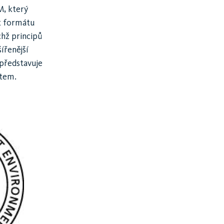
M, který
et formátu
íchž principů
ířenější
 představuje
ětem.