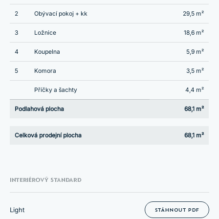
2
Obývací pokoj + kk
29,5 m²
3
Ložnice
18,6 m²
4
Koupelna
5,9 m²
5
Komora
3,5 m²
Příčky a šachty
4,4 m²
Podlahová plocha
68,1 m²
Celková prodejní plocha
68,1 m²
INTERIÉROVÝ STANDARD
Light
STÁHNOUT PDF