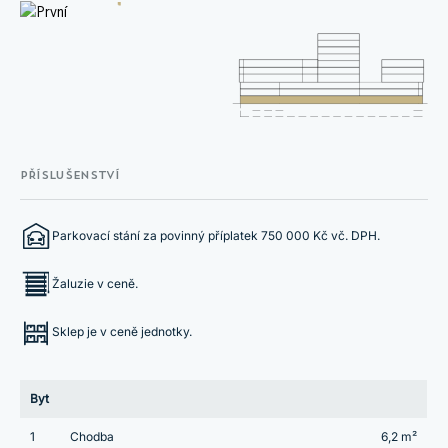
PŘÍSLUŠENSTVÍ
Parkovací stání za povinný příplatek 750 000 Kč vč. DPH.
Žaluzie v ceně.
Sklep je v ceně jednotky.
Byt
1
Chodba
6,2 m²