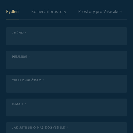
Bydlení
Komerční prostory
Prostory pro Vaše akce
JMÉNO *
PŘÍJMENÍ *
TELEFONNÍ ČÍSLO *
E-MAIL *
JAK JSTE SE O NÁS DOZVĚDĚLI? *