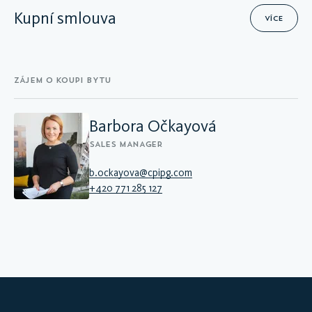
Kupní smlouva
VÍCE
ZÁJEM O KOUPI BYTU
Barbora Očkayová
SALES MANAGER
b.ockayova@cpipg.com
+420 771 285 127