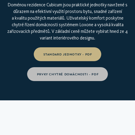
Doménou rezidence Cubicum jsou praktické jednotky navržené s
důrazem na efektivní využití prostoru bytu, snadné zařízení
a kvalitu použitých materiálů. Uživatelský komfort poskytne
chytré řízení domácnosti systémem Loxone a vysoká kvalita
zařizovacích předmětů. V základní ceně můžete vybírat hned ze 4
variant interiérového designu.
STANDARD JEDNOTKY - PDF
PRVKY CHYTRÉ DOMÁCNOSTI - PDF
PROHLÉDNĚTE SI SVŮJ NOVÝ
DOMOV
VIRTUÁLNÍ PROHLÍDKA INTERIÉRU