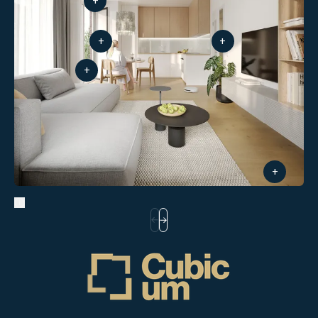
+
+
+
+
+