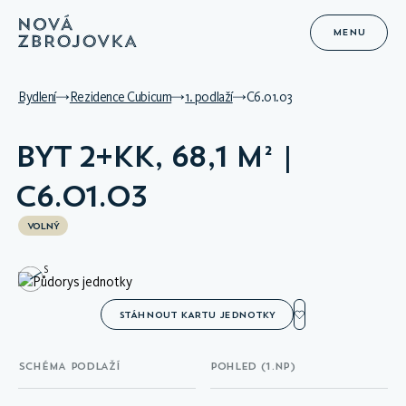
MENU
Bydlení
Rezidence Cubicum
1. podlaží
C6.01.03
BYT 2+KK, 68,1 M² |
C6.01.03
VOLNÝ
S
STÁHNOUT KARTU JEDNOTKY
SCHÉMA PODLAŽÍ
POHLED (1.NP)